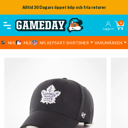
Alltid 30 Dagars öppet köp och fria returer
0
Logga in
NHL
MLB
NFL
KEPSAR
T-SHIRTS
MER
VARUMÄRKEN