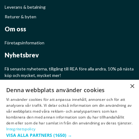
Leverans & betalning
Returer & byten
Om oss
Företagsinformation
Nyhetsbrev
Få senaste nyheterna, tillgång till REA före alla andra, 10% på nästa
köp och mycket, mycket mer!
×
Denna webbplats använder cookies
Vi använder cookies för att anpassa innehåll, annonser och för att
analysera vår trafik. Vi delar också information om din användning av
Ge mig rabatter!
vår webbplats med våra reklam- och analyspartners som kan
kombinera den med annan information som du har tillhandahållit
dem eller som de har samlat in från din användning av deras tjänster.
Integritetspolicy
VISA ALLA PARTNERS
(1650) →