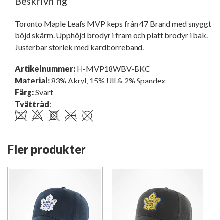
Beskrivning
Toronto Maple Leafs MVP keps från 47 Brand med snyggt 
böjd skärm. Upphöjd brodyr i fram och platt brodyr i bak. 
Justerbar storlek med kardborreband.
Artikelnummer:
H-MVP18WBV-BKC
Material:
83% Akryl, 15% Ull & 2% Spandex
Färg:
Svart
Tvättråd
:
Fler produkter