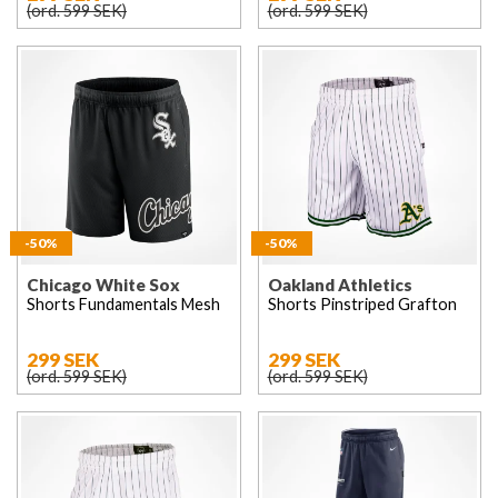
(ord. 599 SEK)
(ord. 599 SEK)
-50%
-50%
Chicago White Sox
Oakland Athletics
Shorts Fundamentals Mesh
Shorts Pinstriped Grafton
299 SEK
299 SEK
(ord. 599 SEK)
(ord. 599 SEK)