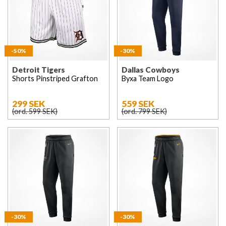
-50%
-30%
Detroit Tigers
Dallas Cowboys
Shorts Pinstriped Grafton
Byxa Team Logo
299 SEK
559 SEK
(ord. 599 SEK)
(ord. 799 SEK)
-30%
-30%