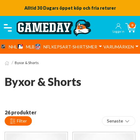
Snabba leveranser från vårt lager
0
Logga in
NHL
MLB
NFL
KEPSAR
T-SHIRTS
MER
VARUMÄRKEN
Byxor & Shorts
Byxor & Shorts
26 produkter
Filter
Senaste