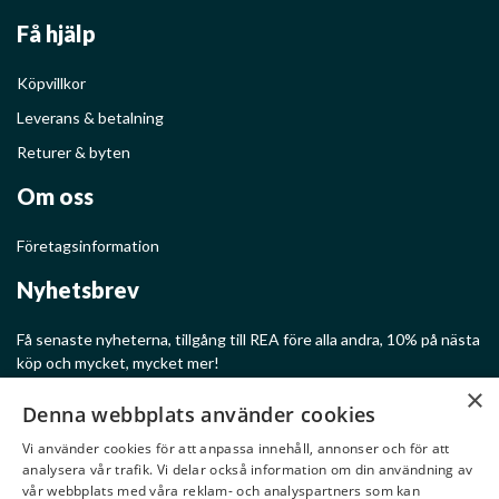
Få hjälp
Köpvillkor
Leverans & betalning
Returer & byten
Om oss
Företagsinformation
Nyhetsbrev
Få senaste nyheterna, tillgång till REA före alla andra, 10% på nästa
köp och mycket, mycket mer!
×
Denna webbplats använder cookies
Vi använder cookies för att anpassa innehåll, annonser och för att
analysera vår trafik. Vi delar också information om din användning av
Ge mig rabatter!
vår webbplats med våra reklam- och analyspartners som kan