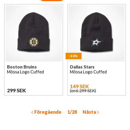
mer. Gameday kommer ha Nordens största utbud för NHL
från detta fantastiska företag!
-50%
Boston Bruins
Dallas Stars
Mössa Logo Cuffed
Mössa Logo Cuffed
149 SEK
299 SEK
(ord. 299 SEK)
Föregående
1/28
Nästa