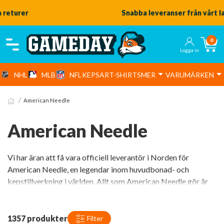
Snabba leveranser från vårt lager
0
Logga in
NHL
MLB
NFL
KEPSAR
T-SHIRTS
MER
VARUMÄRKEN
American Needle
American Needle
Vi har äran att få vara officiell leverantör i Norden för
American Needle, en legendar inom huvudbonad- och
kepstillverkning i världen. Allt som American Needle gör är
lite extra, här hittar du vävda etiketter, broderier,
sublimeringar och unika tyger. Det började 1946 med
Chicago Cubs och fortsätter än idag men nu med så mycket
1357 produkter
Filter