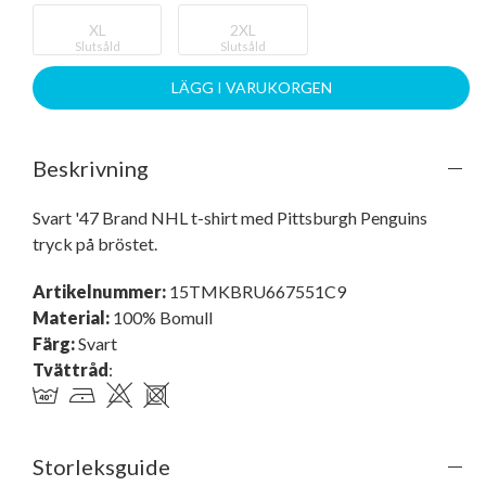
XL
2XL
Slutsåld
Slutsåld
LÄGG I VARUKORGEN
Beskrivning
Svart '47 Brand NHL t-shirt med Pittsburgh Penguins 
tryck på bröstet.
Artikelnummer:
15TMKBRU667551C9
Material:
100% Bomull
Färg:
Svart
Tvättråd
:
Storleksguide