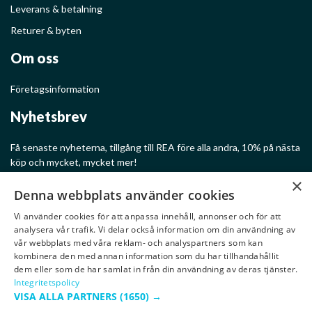
Leverans & betalning
Returer & byten
Om oss
Företagsinformation
Nyhetsbrev
Få senaste nyheterna, tillgång till REA före alla andra, 10% på nästa
köp och mycket, mycket mer!
×
Denna webbplats använder cookies
Vi använder cookies för att anpassa innehåll, annonser och för att
analysera vår trafik. Vi delar också information om din användning av
Ge mig rabatter!
vår webbplats med våra reklam- och analyspartners som kan
kombinera den med annan information som du har tillhandahållit
dem eller som de har samlat in från din användning av deras tjänster.
Integritetspolicy
VISA ALLA PARTNERS
(1650) →