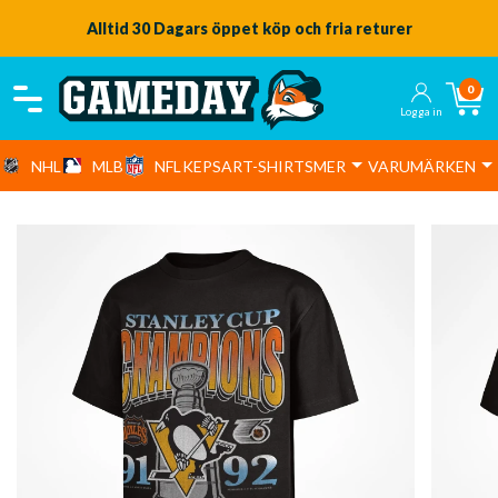
Alltid 30 Dagars öppet köp och fria returer
0
Logga in
NHL
MLB
NFL
KEPSAR
T-SHIRTS
MER
VARUMÄRKEN