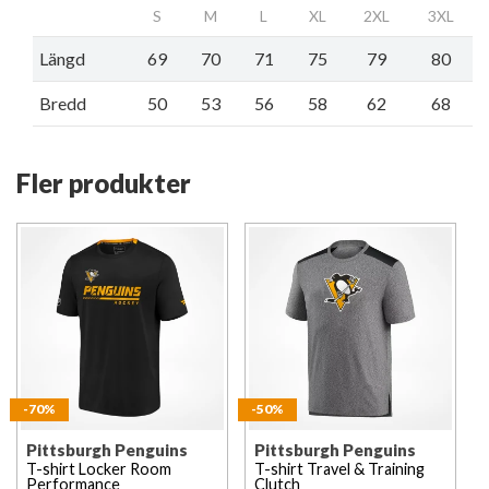
S
M
L
XL
2XL
3XL
Längd
69
70
71
75
79
80
Bredd
50
53
56
58
62
68
Fler produkter
-70%
-50%
Pittsburgh Penguins
Pittsburgh Penguins
T-shirt Locker Room
T-shirt Travel & Training
Performance
Clutch