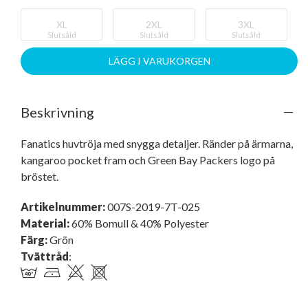
XL
2XL
3XL
Slutsåld
Slutsåld
Slutsåld
LÄGG I VARUKORGEN
Beskrivning
Fanatics huvtröja med snygga detaljer. Ränder på ärmarna, 
kangaroo pocket fram och Green Bay Packers logo på 
bröstet.
Artikelnummer:
007S-2019-7T-025
Material:
60% Bomull & 40% Polyester
Färg:
Grön
Tvättråd
: