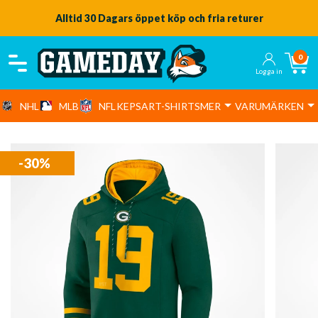
Alltid 30 Dagars öppet köp och fria returer
0
Logga in
NHL
MLB
NFL
KEPSAR
T-SHIRTS
MER
VARUMÄRKEN
-30%