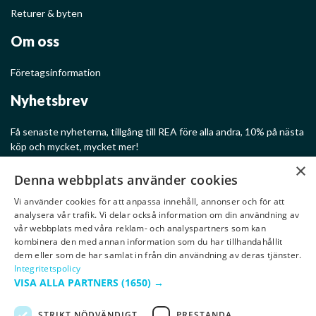
Returer & byten
Om oss
Företagsinformation
Nyhetsbrev
Få senaste nyheterna, tillgång till REA före alla andra, 10% på nästa
köp och mycket, mycket mer!
×
Denna webbplats använder cookies
Vi använder cookies för att anpassa innehåll, annonser och för att
analysera vår trafik. Vi delar också information om din användning av
Ge mig rabatter!
vår webbplats med våra reklam- och analyspartners som kan
kombinera den med annan information som du har tillhandahållit
dem eller som de har samlat in från din användning av deras tjänster.
Integritetspolicy
VISA ALLA PARTNERS
(1650) →
STRIKT NÖDVÄNDIGT
PRESTANDA