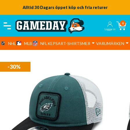
Alltid 30 Dagars öppet köp och fria returer
0
Logga in
NHL
MLB
NFL
KEPSAR
T-SHIRTS
MER
VARUMÄRKEN
-30%