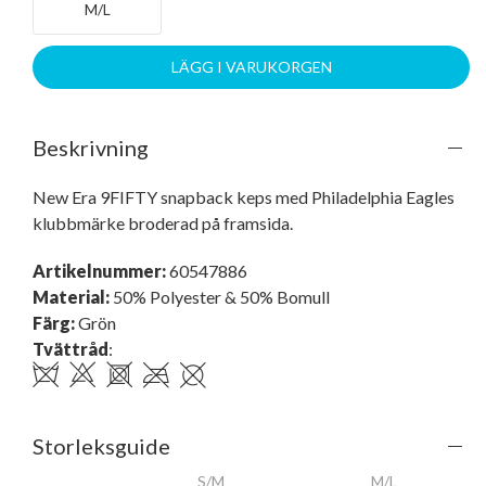
M/L
LÄGG I VARUKORGEN
Beskrivning
New Era 9FIFTY snapback keps med Philadelphia Eagles 
klubbmärke broderad på framsida.
Artikelnummer:
60547886
Material:
50% Polyester & 50% Bomull
Färg:
Grön
Tvättråd
:
Storleksguide
S/M
M/L