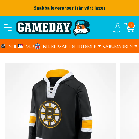
Snabba leveranser från vårt lager
0
Logga in
NHL
MLB
NFL
KEPSAR
T-SHIRTS
MER
VARUMÄRKEN