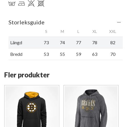
Storleksguide
S
M
L
XL
XXL
Längd
73
74
77
78
82
Bredd
53
55
59
63
70
Fler produkter