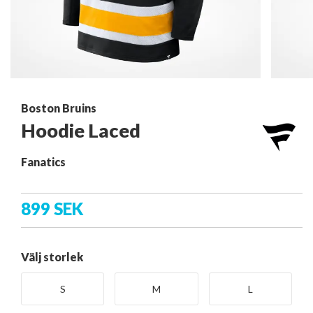
Boston Bruins
Hoodie Laced
Fanatics
899 SEK
Välj storlek
S
M
L