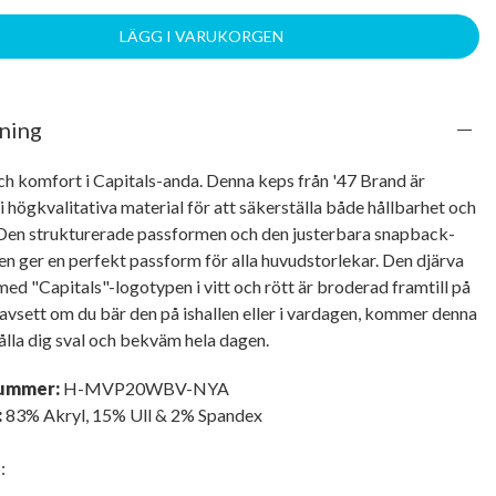
LÄGG I VARUKORGEN
ning
ch komfort i Capitals-anda. Denna keps från '47 Brand är 
 i högkvalitativa material för att säkerställa både hållbarhet och 
Den strukturerade passformen och den justerbara snapback-
n ger en perfekt passform för alla huvudstorlekar. Den djärva 
ed "Capitals"-logotypen i vitt och rött är broderad framtill på 
vsett om du bär den på ishallen eller i vardagen, kommer denna 
ålla dig sval och bekväm hela dagen.
nummer:
H-MVP20WBV-NYA
:
83% Akryl, 15% Ull & 2% Spandex
d
: