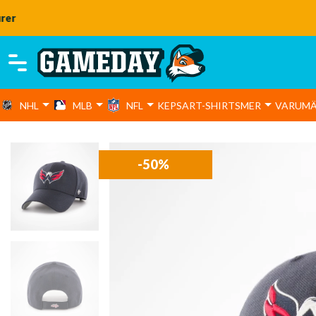
NHL
MLB
NFL
KEPSAR
T-SHIRTS
MER
VARUM
-50%