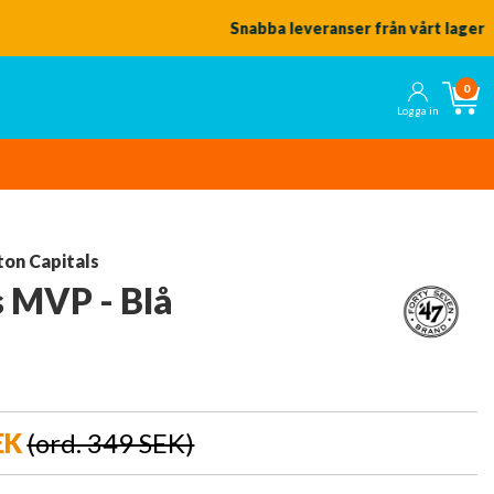
0
Logga in
on Capitals
 MVP - Blå
EK
(ord. 349 SEK)