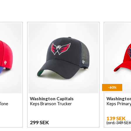
-60%
Washington Capitals
Washington
Tone
Keps Branson Trucker
Keps Primar
139 SEK
299 SEK
(ord. 349 SEK