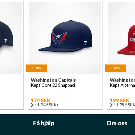
-50%
-50%
Washington Capitals
Washington
Keps Core 22 Snapback
Keps Alterna
174 SEK
199 SEK
(ord. 349 SEK)
(ord. 399 SEK
Få hjälp
Om oss