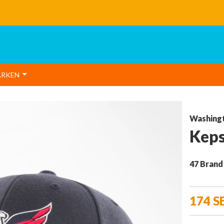
Snabba leveranser från vårt lager
ÄRKEN
Washingt
Keps
47 Brand
174 S