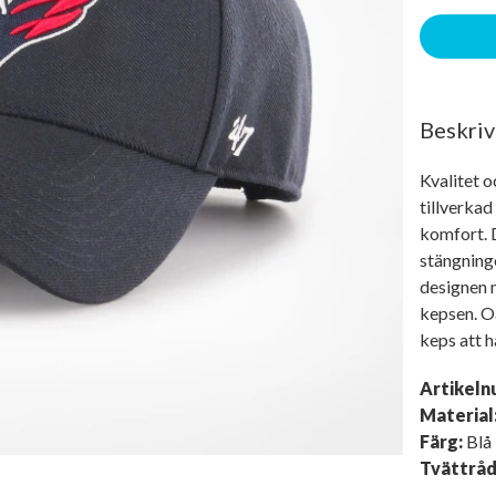
Beskriv
Kvalitet o
tillverkad
komfort. 
stängninge
designen m
kepsen. Oa
keps att h
Artikel
Material
Färg:
Blå
Tvättrå