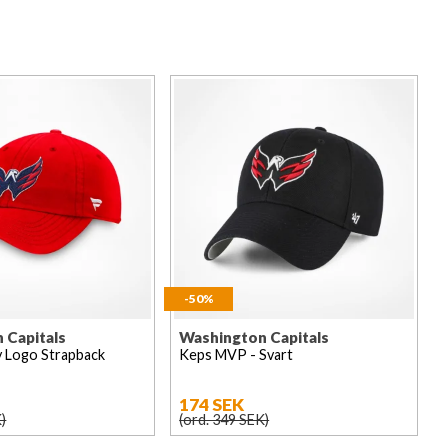
-50%
 Capitals
Washington Capitals
y Logo Strapback
Keps MVP - Svart
174 SEK
)
(ord. 349 SEK)