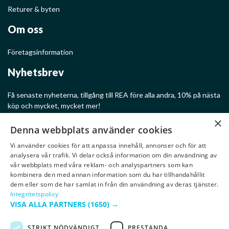
Returer & byten
Om oss
Företagsinformation
Nyhetsbrev
Få senaste nyheterna, tillgång till REA före alla andra, 10% på nästa
köp och mycket, mycket mer!
×
Denna webbplats använder cookies
Vi använder cookies för att anpassa innehåll, annonser och för att
analysera vår trafik. Vi delar också information om din användning av
Ge mig rabatter!
vår webbplats med våra reklam- och analyspartners som kan
kombinera den med annan information som du har tillhandahållit
dem eller som de har samlat in från din användning av deras tjänster.
Integritetspolicy
VISA ALLA PARTNERS
(1650) →
STRIKT NÖDVÄNDIGT
PRESTANDA