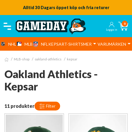
Alltid 30 Dagars öppet köp och fria returer
0
Logga in
NHL
MLB
NFL
KEPSAR
T-SHIRTS
MER
VARUMÄRKEN
MLB-shop
oakland-athletics
kepsar
Oakland Athletics -
Kepsar
11 produkter
Filter